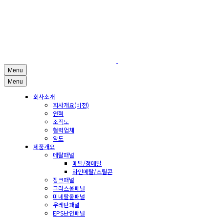
Menu
Menu
회사소개
회사개요(비젼)
연혁
조직도
협력업체
약도
제품개요
메탈패널
메탈/정메탈
라인메탈/스틸콘
징크패널
그라스울패널
미네랄울패널
우레탄패널
EPS난연패널