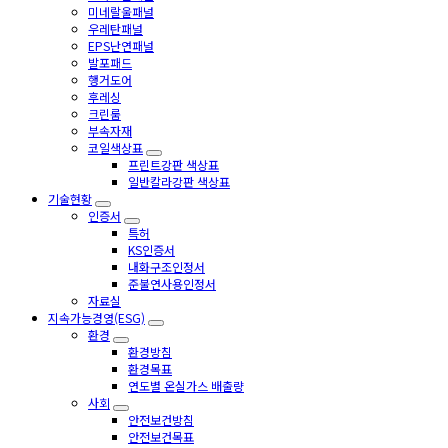
미네랄울패널
우레탄패널
EPS난연패널
발포패드
행거도어
후레싱
크린룸
부속자재
코일색상표
프린트강판 색상표
일반칼라강판 색상표
기술현황
인증서
특허
KS인증서
내화구조인정서
준불연사용인정서
자료실
지속가능경영(ESG)
환경
환경방침
환경목표
연도별 온실가스 배출량
사회
안전보건방침
안전보건목표