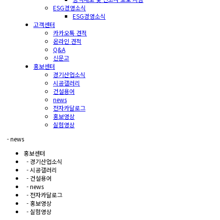
ESG경영소식
ESG경영소식
고객센터
카카오톡 견적
온라인 견적
Q&A
신문고
홍보센터
경기산업소식
시공갤러리
건설용어
news
전자카달로그
홍보영상
실험영상
- news
홍보센터
- 경기산업소식
- 시공갤러리
- 건설용어
- news
- 전자카달로그
- 홍보영상
- 실험영상