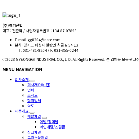
(주)경기산업
대표 : 전준혁 / 사업자등록번호 : 134-87-07893
E-mail. gg8204@nate.com
본사: 경기도 화성시 팔탄면 칙골길 54-13
T. 031-481-8204 / F. 031-355-0244
ⓒ2023 GYEONGGI INDUSTRIAL CO., LTD. All Rights Reserved. 본 업체는
MENU NAVIGATION
회사소개
회사개요(비젼)
연혁
조직도
협력업체
약도
제품개요
메탈패널
메탈/정메탈
라인메탈/스틸콘
징크패널
그라스울패널