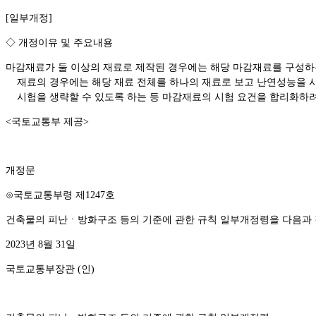
[
일부개정
]
◇
개정이유 및 주요내용
마감재료가 둘 이상의 재료로 제작된 경우에는 해당 마감재료를 구성
재료의 경우에는 해당 재료 전체를 하나의 재료로 보고 난연성능을 
시험을 생략할 수 있도록 하는 등 마감재료의 시험 요건을 합리화하
<
국토교통부 제공
>
개정문
⊙
국토교통부령 제
1247
호
건축물의 피난ㆍ방화구조 등의 기준에 관한 규칙 일부개정령을 다음과
2023
년
8
월
31
일
국토교통부장관
(
인
)