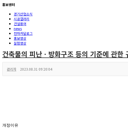
홍보센터
경기산업소식
시공갤러리
건설용어
news
전자카달로그
홍보영상
실험영상
건축물의 피난ㆍ방화구조 등의 기준에 관한 규칙[시행
관리자
2023.08.31 09:20:04
개정이유