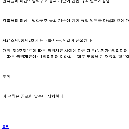
건축물의 피난ㆍ방화구조 등의 기준에 관한 규칙 일부개정령
건축물의 피난ㆍ방화구조 등의 기준에 관한 규칙 일부를 다음과 같이 
제
24
조제
8
항제
2
호에 단서를 다음과 같이 신설한다
.
다만
,
제
6
조제
1
호에 따른 불연재료 사이에 다른 재료
(
두께가
5
밀리미터
따른 불연재료에
0.1
밀리미터 이하의 두께로 도장을 한 재료의 경우
부칙
이 규칙은 공포한 날부터 시행한다
.
목록