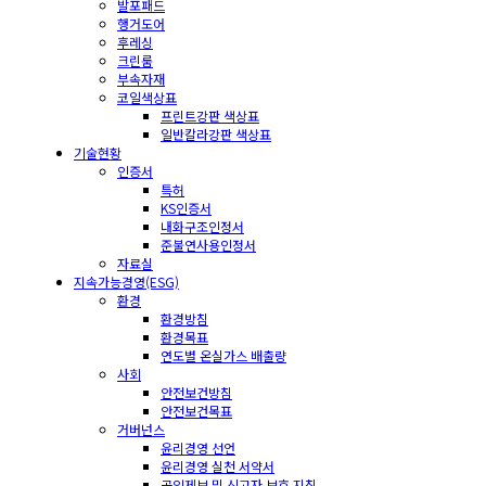
발포패드
행거도어
후레싱
크린룸
부속자재
코일색상표
프린트강판 색상표
일반칼라강판 색상표
기술현황
인증서
특허
KS인증서
내화구조인정서
준불연사용인정서
자료실
지속가능경영(ESG)
환경
환경방침
환경목표
연도별 온실가스 배출량
사회
안전보건방침
안전보건목표
거버넌스
윤리경영 선언
윤리경영 실천 서약서
공익제보 및 신고자 보호 지침